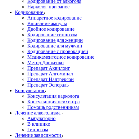
Кодирование от алкоголя
Нарколог при запое
Кодирование
Аппаратное кодирование
Вшивание ампулы
Двойное кодирование
Кодирование гипнозом
Кодирование для женщин
Кодирование для мужчин
Кодирование с провокацией
Медикаментозное кодирование
Метод Довженко
Препарат Аквилонг
Препарат Алгоминал
Препарат Налтрексон
Препарат Эспераль
Консультация
Консультация нарколога
Консультация психиатра
Помощь родственникам
Лечение алкоголизма
Амбулаторно
В клинике
Гипнозом
Лечение зависимости