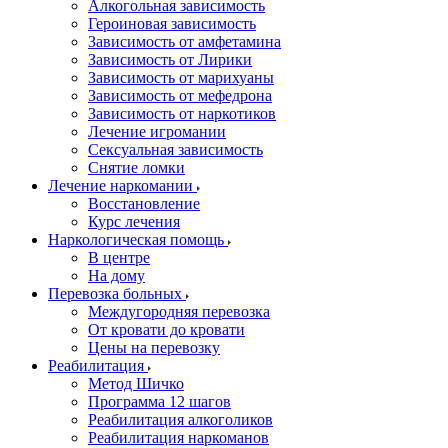
Алкогольная зависимость
Героиновая зависимость
Зависимость от амфетамина
Зависимость от Лирики
Зависимость от марихуаны
Зависимость от мефедрона
Зависимость от наркотиков
Лечение игромании
Сексуальная зависимость
Снятие ломки
Лечение наркомании
Восстановление
Курс лечения
Наркологическая помощь
В центре
На дому
Перевозка больных
Междугородняя перевозка
От кровати до кровати
Цены на перевозку
Реабилитация
Метод Шичко
Программа 12 шагов
Реабилитация алкоголиков
Реабилитация наркоманов