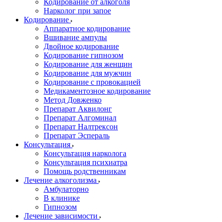
Кодирование от алкоголя
Нарколог при запое
Кодирование
Аппаратное кодирование
Вшивание ампулы
Двойное кодирование
Кодирование гипнозом
Кодирование для женщин
Кодирование для мужчин
Кодирование с провокацией
Медикаментозное кодирование
Метод Довженко
Препарат Аквилонг
Препарат Алгоминал
Препарат Налтрексон
Препарат Эспераль
Консультация
Консультация нарколога
Консультация психиатра
Помощь родственникам
Лечение алкоголизма
Амбулаторно
В клинике
Гипнозом
Лечение зависимости