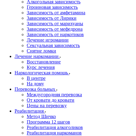
Алкогольная зависимость
Героиновая зависимость
Зависимость от амфетамина
Зависимость от Лирики
Зависимость от марихуаны
Зависимость от мефедрона
Зависимость от наркотиков
Лечение игромании
Сексуальная зависимость
Снятие ломки
Лечение наркомании
Восстановление
Курс лечения
Наркологическая помощь
В центре
На дому
Перевозка больных
Междугородняя перевозка
От кровати до кровати
Цены на перевозку
Реабилитация
Метод Шичко
Программа 12 шагов
Реабилитация алкоголиков
Реабилитация наркоманов