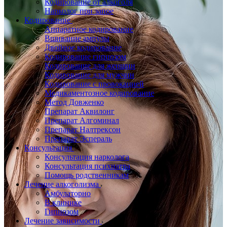
Кодирование от алкоголя
Нарколог при запое
Кодирование
Аппаратное кодирование
Вшивание ампулы
Двойное кодирование
Кодирование гипнозом
Кодирование для женщин
Кодирование для мужчин
Кодирование с провокацией
Медикаментозное кодирование
Метод Довженко
Препарат Аквилонг
Препарат Алгоминал
Препарат Налтрексон
Препарат Эспераль
Консультация
Консультация нарколога
Консультация психиатра
Помощь родственникам
Лечение алкоголизма
Амбулаторно
В клинике
Гипнозом
Лечение зависимости