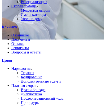
Ресоциализация
Скорая помощь
Медсестра на дом
Смена катетера
Укол на дому
Клиника
О клинике
Документы
Отзывы
Реквизиты
Вопросы и ответы
Цены
Наркология
Терапия
Кодирование
Дополнительные услуги
Платная скорая
Врач и бригада
Диагностика
Послеоперационный уход
Процедуры