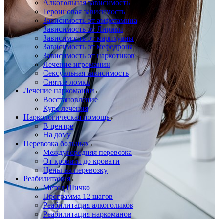
Алкогольная зависимость
Героиновая зависимость
Зависимость от амфетамина
Зависимость от Лирики
Зависимость от марихуаны
Зависимость от мефедрона
Зависимость от наркотиков
Лечение игромании
Сексуальная зависимость
Снятие ломки
Лечение наркомании
Восстановление
Курс лечения
Наркологическая помощь
В центре
На дому
Перевозка больных
Междугородняя перевозка
От кровати до кровати
Цены на перевозку
Реабилитация
Метод Шичко
Программа 12 шагов
Реабилитация алкоголиков
Реабилитация наркоманов